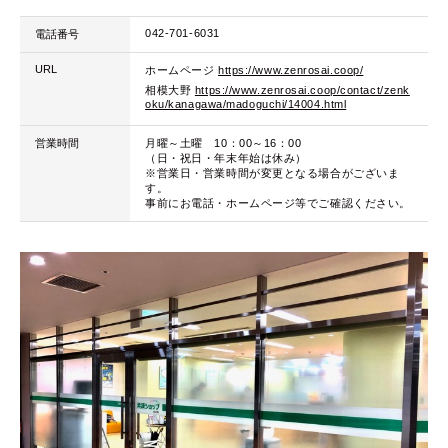
042-701-6031
電話番号
URL
ホームページ
https://www.zenrosai.coop/
相模大野
https://www.zenrosai.coop/contact/zenk
oku/kanagawa/madoguchi/14004.html
営業時間
月曜～土曜 10：00～16：00
（日・祝日・年末年始は休み）
※営業日・営業時間が変更となる場合がございま
す。
事前にお電話・ホームページ等でご確認ください。